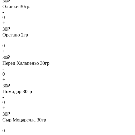
30₽
Оливки 30гр.
-
0
+
30₽
Орегано 2гр
-
0
+
30₽
Перец Халапеньо 30гр
-
0
+
30₽
Помидор 30гр
-
0
+
30₽
Сыр Моцарелла 30гр
-
0