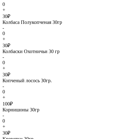
0
+
30₽
Колбаса Полукопченая 30гр
-
0
+
30₽
Колбаски Охотничьи 30 гр
-
0
+
30₽
Копченый лосось 30гр.
-
0
+
100₽
Корнишоны 30гр
-
0
+
30₽
Креветки 30гр