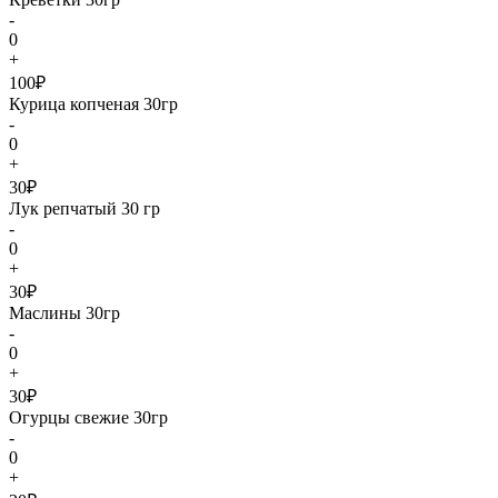
-
0
+
100₽
Курица копченая 30гр
-
0
+
30₽
Лук репчатый 30 гр
-
0
+
30₽
Маслины 30гр
-
0
+
30₽
Огурцы свежие 30гр
-
0
+