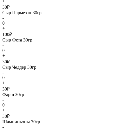
+
30₽
Сыр Пармезан 30гр
-
0
+
100₽
Сыр Фета 30гр
-
0
+
30₽
Сыр Чеддер 30гр
-
0
+
30₽
Фарш 30гр
-
0
+
30₽
Шампиньоны 30гр
-