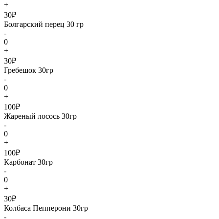
+
30₽
Болгарский перец 30 гр
-
0
+
30₽
Гребешок 30гр
-
0
+
100₽
Жареный лосось 30гр
-
0
+
100₽
Карбонат 30гр
-
0
+
30₽
Колбаса Пепперони 30гр
-