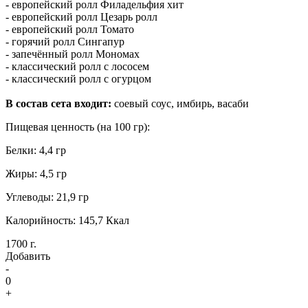
- европейский ролл Филадельфия хит
- европейский ролл Цезарь ролл
- европейский ролл Томато
- горячий ролл Сингапур
- запечённый ролл Мономах
- классический ролл с лососем
- классический ролл с огурцом
В состав сета входит:
соевый соус, имбирь, васаби
Пищевая ценность (на 100 гр):
Белки: 4,4 гр
Жиры: 4,5 гр
Углеводы: 21,9 гр
Калорийность: 145,7 Ккал
1700 г.
Добавить
-
0
+